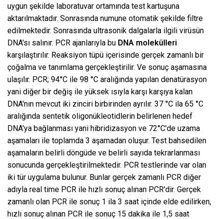
uygun şekilde laboratuvar ortamında test kartuşuna
aktarılmaktadır. Sonrasında numune otomatik şekilde filtre
edilmektedir. Sonrasında ultrasonik dalgalarla ilgili virüsün
DNA'sı salınır. PCR ajanlarıyla bu
DNA molekülleri
karşılaştırılır. Reaksiyon tüpü içerisinde gerçek zamanlı bir
çoğalma ve tanımlama gerçekleştirilir. Ve sonuç aşamasına
ulaşılır. PCR; 94°C ile 98 °C aralığında yapılan denatürasyon
yani diğer bir değiş ile yüksek ısıyla karşı karşıya kalan
DNA'nın mevcut iki zinciri birbirinden ayrılır. 37 °C ila 65 °C
aralığında sentetik oligonükleotidlerin belirlenen hedef
DNA'ya bağlanması yani hibridizasyon ve 72°C'de uzama
aşamaları ile toplamda 3 aşamadan oluşur. Test bahsedilen
aşamaların belirli döngüde ve belirli sayıda tekrarlanması
sonucunda gerçekleştirilmektedir. PCR testlerinde var olan
iki tür uygulama bulunur. Bunlar gerçek zamanlı PCR diğer
adıyla real time PCR ile hızlı sonuç alınan PCR'dir. Gerçek
zamanlı olan PCR ile sonuç 1 ila 3 saat içinde elde edilirken,
hızlı sonuç alınan PCR ile sonuç 15 dakika ile 1,5 saat